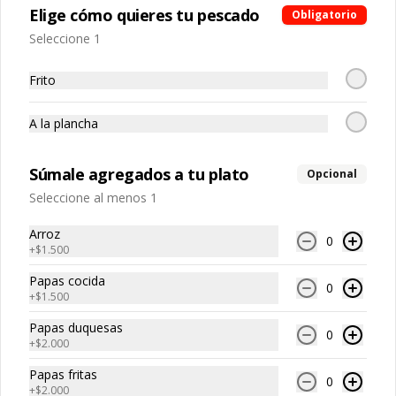
Elige cómo quieres tu pescado
Obligatorio
Seleccione 1
$4.900
Frito
A la plancha
Reineta
Plancha o frito
Súmale agregados a tu plato
Opcional
Seleccione al menos 1
$10.900
Arroz
0
+
$1.500
Papas cocida
Salmón
0
+
$1.500
Plancha o frito
Papas duquesas
0
+
$2.000
Papas fritas
0
$12.500
+
$2.000