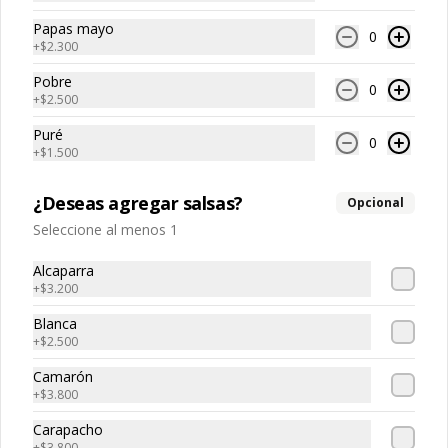
Papas mayo
0
+
$2.300
Sierra
Plancha o frito
Pobre
0
+
$2.500
Puré
0
+
$1.500
$4.900
¿Deseas agregar salsas?
Opcional
Seleccione al menos 1
Alcaparra
+
$3.200
Blanca
+
$2.500
Camarón
+
$3.800
Conócenos
Carapacho
+
$3.800