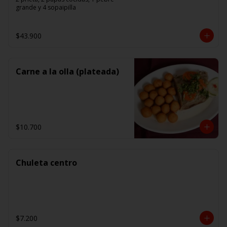
grande y 4 sopaipilla
$43.900
Carne a la olla (plateada)
$10.700
Chuleta centro
$7.200