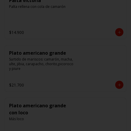
Palta victoria
Palta rellena con cola de camarón
$14.900
Plato americano grande
Surtido de mariscos: camarón, macha, 
ulte, jibia, carapacho, chorito,picoroco 
y piure
$21.700
Plato americano grande
con loco
Más loco