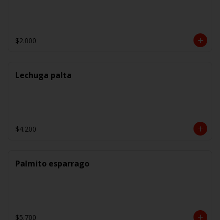
$2.000
Lechuga palta
$4.200
Palmito esparrago
$5.700