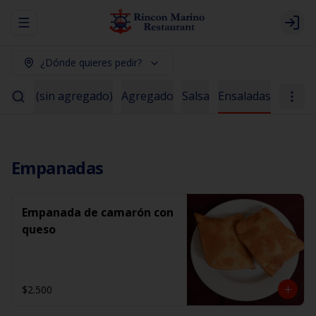
Abrir menu de navegación
Logi
¿Dónde quieres pedir?
scados (sin agregado)
Agregado
Salsa
Ensaladas
Empanadas
Empanada de camarón con
queso
$2.500