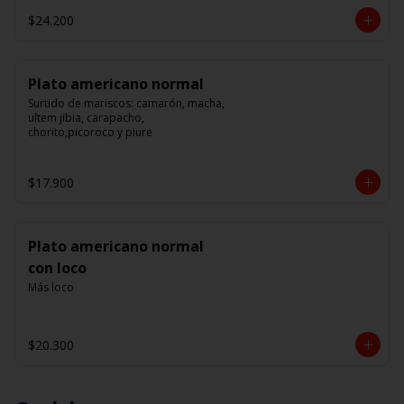
$24.200
Plato americano normal
Surtido de mariscos: camarón, macha, 
ultem jibia, carapacho, 
chorito,picoroco y piure
$17.900
Plato americano normal
con loco
Más loco
$20.300