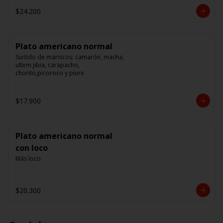
$24.200
Plato americano normal
Surtido de mariscos: camarón, macha, 
ultem jibia, carapacho, 
chorito,picoroco y piure
$17.900
Plato americano normal
con loco
Más loco
$20.300