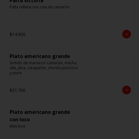
Palta victoria
Palta rellena con cola de camarón
$14.900
Plato americano grande
Surtido de mariscos: camarón, macha, 
ulte, jibia, carapacho, chorito,picoroco 
y piure
$21.700
Plato americano grande
con loco
Más loco