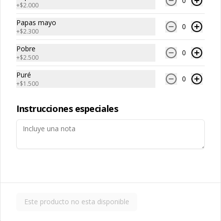
0
+
$2.000
Papas mayo
0
Palmito palta
+
$2.300
Pobre
0
+
$2.500
Puré
0
+
$1.500
$5.700
Instrucciones especiales
Tomate
$2.500
Este producto no esta disponible