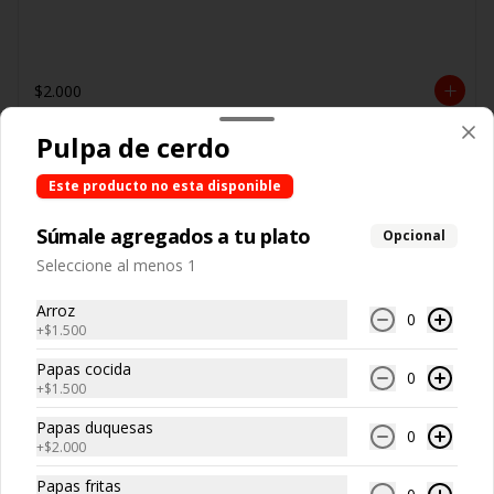
$2.000
Pulpa de cerdo
Lechuga palta
Este producto no esta disponible
Súmale agregados a tu plato
Opcional
Seleccione al menos 1
$4.200
Arroz
0
+
$1.500
Palmito esparrago
Papas cocida
0
+
$1.500
Papas duquesas
0
+
$2.000
Papas fritas
$5.700