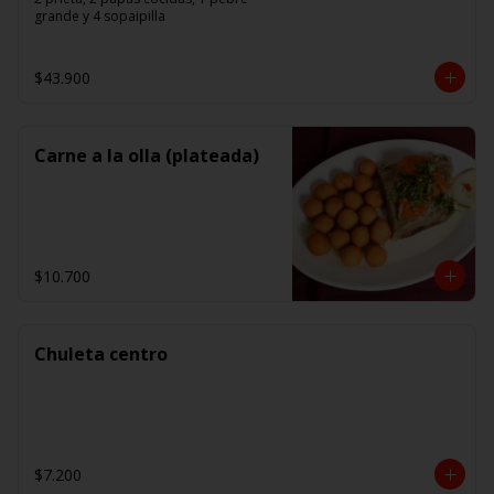
grande y 4 sopaipilla
$43.900
Carne a la olla (plateada)
$10.700
Chuleta centro
$7.200