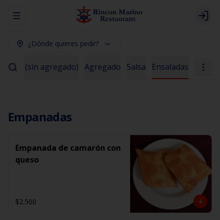
Abrir menu de navegación
Logi
¿Dónde quieres pedir?
scados (sin agregado)
Agregado
Salsa
Ensaladas
Empanadas
Empanada de camarón con
queso
$2.500